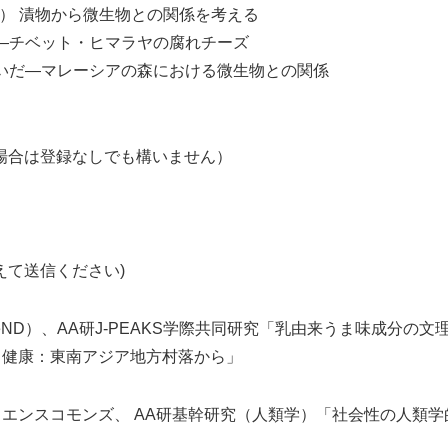
社会学） 漬物から微生物との関係を考える
まい？―チベット・ヒマラヤの腐れチーズ
発酵のあいだ―マレーシアの森における微生物との関係
の場合は登録なしでも構いません）
を@に変えて送信ください)
D）、AA研J-PEAKS学際共同研究「乳由来うま味成分の文
と健康：東南アジア地方村落から」
エンスコモンズ、 AA研基幹研究（人類学）「社会性の人類学