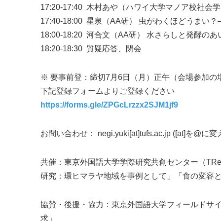
17:20-17:40 木村あや（ハワイ大学マノア校
17:40-18:00 星泉（AA研） 虫がわくほどう
18:00-18:20 河合文（AA研） 水さらしと
18:20-18:30 質疑応答、閉会
※ 要事前登：締切7月6日（月）正午（会場参加
下記登録フォームよりご登録ください
https://forms.gle/ZPGcLrzzx2SJM1jf9
お問い合わせ： negi.yuki[at]tufs.ac.jp ([at]
共催：東京外国語大学学際研究共創センター（TReN
研究：環ヒマラヤ地域を事例として」「食の変容
協賛・後援・協力：東京外国語大学フィールドサイ
求」