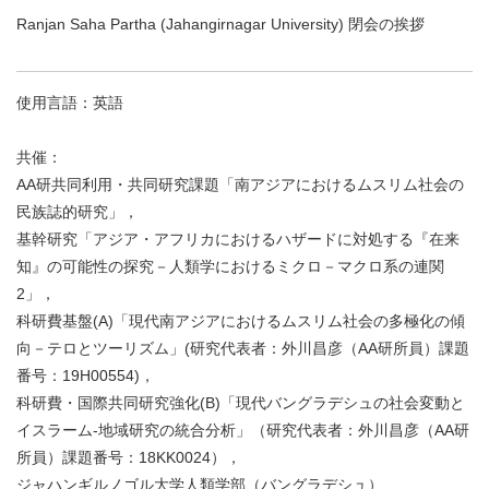
Ranjan Saha Partha (Jahangirnagar University) 閉会の挨拶
使用言語：英語
共催：
AA研共同利用・共同研究課題「南アジアにおけるムスリム社会の
民族誌的研究」，
基幹研究「アジア・アフリカにおけるハザードに対処する『在来
知』の可能性の探究－人類学におけるミクロ－マクロ系の連関
2」，
科研費基盤(A)「現代南アジアにおけるムスリム社会の多極化の傾
向－テロとツーリズム」(研究代表者：外川昌彦（AA研所員）課題
番号：19H00554)，
科研費・国際共同研究強化(B)「現代バングラデシュの社会変動と
イスラーム-地域研究の統合分析」（研究代表者：外川昌彦（AA研
所員）課題番号：18KK0024），
ジャハンギルノゴル大学人類学部（バングラデシュ）