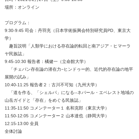
場所：オンライン
プログラム：
9:30-9:45 司会：丹羽充（日本学術振興会特別研究員PD、東京大
学）
趣旨説明「人類学における存在論的転回と南アジア・ヒマーラ
ヤ民族誌」
9:45-10:30 報告者：橘健一（立命館大学）
「チェパン存在論の潜在力−ヒンドゥー的、近代的存在論の地平
展開の試み」
10:40-11:25 報告者２：古川不可知（九州大学）
「道を作る、「シェルパ」になる--ネパール・エベレスト地域の
山岳ガイドと「存在」をめぐる民族誌」
11:35-11:50 コメンテーター１ 名和克郎（東京大学）
11:50-12:05 コメンテーター２ 山本達也（静岡大学）
12:15-13:00 全員
全体討論