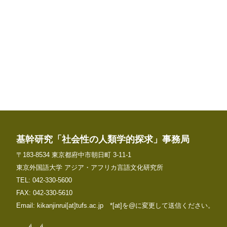
基幹研究「社会性の人類学的探求」事務局
〒183-8534 東京都府中市朝日町 3-11-1
東京外国語大学 アジア・アフリカ言語文化研究所
TEL: 042-330-5600
FAX: 042-330-5610
Email: kikanjinrui[at]tufs.ac.jp *[at]を@に変更して送信ください。