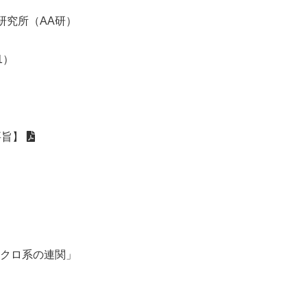
研究所（AA研）
1）
要旨】
マクロ系の連関」