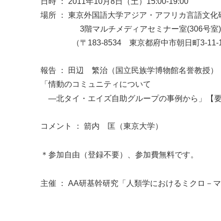
日時 ： 2011年10月8日（土）15:00-19:00
場所 ： 東京外国語大学アジア・アフリカ言語文化
3階マルチメディアセミナー室(306号室)
（〒183-8534 東京都府中市朝日町3-11-
報告 ： 田辺 繁治（国立民族学博物館名誉教授）
「情動のコミュニティについて
―北タイ・エイズ自助グループの事例から」
【
コメント ： 箭内 匡（東京大学）
＊参加自由（登録不要）、参加費無料です。
主催 ： AA研基幹研究「人類学におけるミクロ－