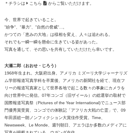
＊チラシは
こちら
からご覧いただけます。
今、世界で起きていること。
"紛争"、"暴力"、"自然の脅威"...。
かつての「恵みの大地」は様相を変え、人々は追われる。
それでも一瞬一瞬を懸命に生きている姿があった。
写真を通して、その思いを共有していただけたら幸いです。
大瀬二郎（おおせ・じろう）
1968年生まれ。大阪府出身。アメリカ ミズーリ大学ジャーナリズ
ム学部報道写真学科を卒業後、アメリカの新聞社を経て、現在フ
リーの報道写真家として世界各地で起こる数々の事象にカメラを
向け世界中に発信。07年コンゴ（旧ザイール）の総選挙の取材で
国際報道写真祭（Pictures of the Year International)でニュース部
門優秀賞受賞、コンゴでの体験記「アフリカ大戦の亡霊」で、09
年田原総一朗ノンフィクション大賞佳作受賞。Time、
Newsweek、Le Monde、週刊朝日、アエラほか多数のメディアに
写真が掲載されている。ウガンダ在住。