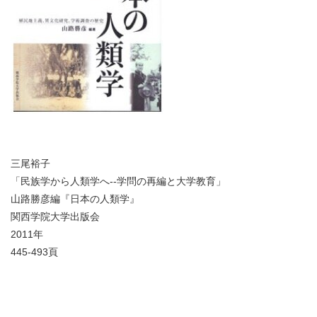
三尾裕子
「民族学から人類学へ--学問の再編と大学教育」
山路勝彦編『日本の人類学』
関西学院大学出版会
2011年
445-493頁