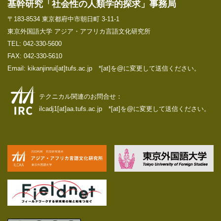
基幹研究「社会性の人類学的探求」事務局
〒183-8534 東京都府中市朝日町 3-11-1
東京外国語大学 アジア・アフリカ言語文化研究所
TEL: 042-330-5600
FAX: 042-330-5610
Email: kikanjinrui[at]tufs.ac.jp *[at]を@に変更して送信ください。
テクニカル関連のお問合せ：
ilcadj1[at]aa.tufs.ac.jp *[at]を@に変更して送信ください。