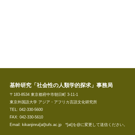
基幹研究「社会性の人類学的探求」事務局
〒183-8534 東京都府中市朝日町 3-11-1
東京外国語大学 アジア・アフリカ言語文化研究所
TEL: 042-330-5600
FAX: 042-330-5610
Email: kikanjinrui[at]tufs.ac.jp *[at]を@に変更して送信ください。